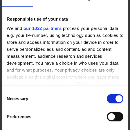
1.586,00 €
2.710,00 €
Ab
Ab
Responsible use of your data
We and
our 1022 partners
process your personal data,
e.g. your IP-number, using technology such as cookies to
store and access information on your device in order to
serve personalized ads and content, ad and content
measurement, audience research and services
development. You have a choice in who uses your data
and for what purposes. Your privacy choices are only
applicable on this digital property where you have made
your choices. You can change or withdraw your consent
Intuitive Bedienung
Bedienpult
any time from the Cookie Declaration or by clicking on
96,40 €
108,00 €
Consent
the Privacy trigger icon.
Necessary
Selection
If you allow, we would also like to:
Preferences
Collect information about your geographical location
which can be accurate to within several meters