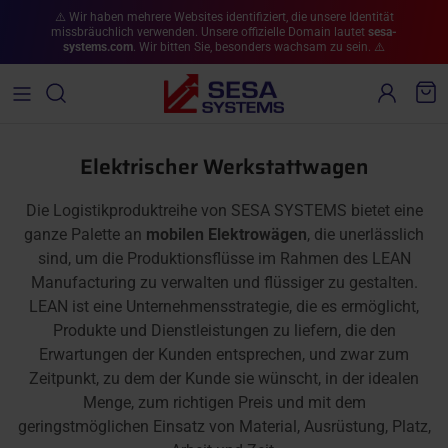
Direkt zum Inhalt
⚠️ Wir haben mehrere Websites identifiziert, die unsere Identität
missbräuchlich verwenden. Unsere offizielle Domain lautet
sesa-
systems.com
. Wir bitten Sie, besonders wachsam zu sein. ⚠️
Konto
War
Elektrischer Werkstattwagen
Die Logistikproduktreihe von SESA SYSTEMS bietet eine
ganze Palette an
mobilen Elektrowägen
, die unerlässlich
sind, um die Produktionsflüsse im Rahmen des LEAN
Manufacturing zu verwalten und flüssiger zu gestalten.
LEAN ist eine Unternehmensstrategie, die es ermöglicht,
Produkte und Dienstleistungen zu liefern, die den
Erwartungen der Kunden entsprechen, und zwar zum
Zeitpunkt, zu dem der Kunde sie wünscht, in der idealen
Menge, zum richtigen Preis und mit dem
geringstmöglichen Einsatz von Material, Ausrüstung, Platz,