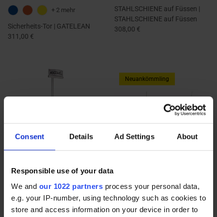
STAHLSCHIENE auf Füssen |
+ 2 mehr
STAHLSCHIENE auf Füssen
Sicherheits-Tor | GATELEAN
308,00 €
311,00 €
Neuankömmling
Consent
Details
Ad Settings
About
Responsible use of your data
Vertikale Beschilderung mit
Hängende Aluminiumschiene |
personalisierbarem ovalen
HÄNGENDE
We and
our 1022 partners
process your personal data,
Schild | VERTIKALE
ALUMINIUMSCHIENE
e.g. your IP-number, using technology such as cookies to
BESCHILDERUNG
50,60 €
Ab
store and access information on your device in order to
162,00 €