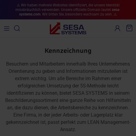
Direkt zum Inhalt
⚠️ Wir haben mehrere Websites identifiziert, die unsere Identität
missbräuchlich verwenden. Unsere offizielle Domain lautet
sesa-
systems.com
. Wir bitten Sie, besonders wachsam zu sein. ⚠️
Konto
War
Kennzeichnung
Besuchern und Mitarbeitern innerhalb Ihres Unternehmens
Orientierung zu geben und Informationen mitzuteilen ist
extrem wichtig. Um alle Bereiche im Rahmen einer
erfolgreichen Umsetzung der 5S-Methode leicht
identifizieren zu können, bietet SESA SYSTEMS in seinem
Beschilderungssortiment eine ganze Reihe von Hilfsmitteln
an, die dazu dienen, die Arbeitsbereiche zu kennzeichnen.
Eine Firma, in der jeder Arbeits- oder Lagerplatz klar
gekennzeichnet ist, passt perfekt zum LEAN Management-
Ansatz.