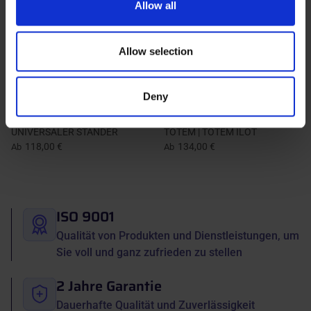
Allow all
We also share information about your use of our site with
our social media, advertising and analytics partners who
may combine it with other information that you’ve
Allow selection
provided to them or that they’ve collected from your use
of their services.
Deny
Aluminium-Anzeigesständer |
Aluminium-Anzeigesständer
UNIVERSALER STÄNDER
TOTEM | TOTEM ILOT
118,00 €
134,00 €
Ab
Ab
ISO 9001
Qualität von Produkten und Dienstleistungen, um
Sie voll und ganz zufrieden zu stellen
2 Jahre Garantie
Dauerhafte Qualität und Zuverlässigkeit