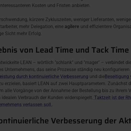
interessanteren Kosten und Fristen anbieten.
schwendung, kürzere Zykluszeiten, weniger Lieferanten, wenige
arbeiter, mehr Delegation, eine
agilere
und effizientere Organis
e Sicht mehr Erfolg.
ebnis von Lead Time und Tack Time
twickelte LEAN – wörtlich "schlank" und "mager" – verbindet die 
ines Unternehmens, das seine Prozesse ständig neu konfigurieren m
eistung durch kontinuierliche Verbesserung
und die
Beseitigung
zu erzielen, basiert LEAN auf zwei Hauptparametern. Zunächst 
t, um alle Vorgänge von der Annahme der Bestellung bis zu ihrem
en idealen Verbrauch der Kunden widerspiegelt.
Taktzeit ist der R
ernehmens verlassen soll.
.
ontinuierliche Verbesserung der Akt