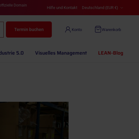
Land/Region
offizielle Domain
Hilfe und Kontakt
Deutschland (EUR €)
Termin buchen
Konto
Warenkorb
dustrie 5.0
Visuelles Management
LEAN-Blog