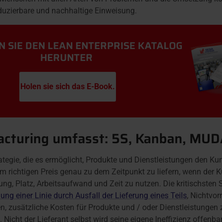
oduzierbare und nachhaltige Einweisung.
 SIE DEN LEAN ENTERPRISE KATALOG
HERUNTER
Holen sie sich das E-Book.
cturing umfasst: 5S, Kanban, MU
ategie, die es ermöglicht, Produkte und Dienstleistungen den 
um richtigen Preis genau zu dem Zeitpunkt zu liefern, wenn der
g, Platz, Arbeitsaufwand und Zeit zu nutzen. Die kritischsten S
ung einer Linie durch Ausfall der Lieferung eines Teils
, Nichtvor
, zusätzliche Kosten für Produkte und / oder Dienstleistungen z
 Nicht der Lieferant selbst wird seine eigene Ineffizienz offenb