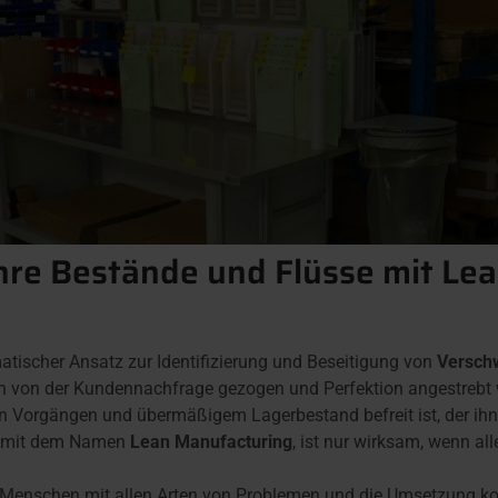
hre Bestände und Flüsse mit Le
matischer Ansatz zur Identifizierung und Beseitigung von
Versch
ion von der Kundennachfrage gezogen und Perfektion angestrebt 
n Vorgängen und übermäßigem Lagerbestand befreit ist, der ihn 
e mit dem Namen
Lean Manufacturing
, ist nur wirksam, wenn all
er Menschen mit allen Arten von Problemen und die Umsetzung ko