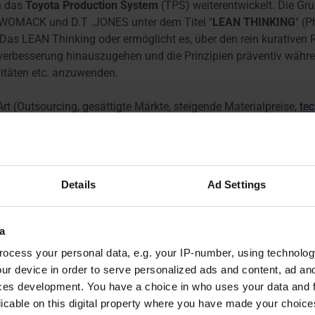
h das
Toyota Production System
(TPS) weiterentwickelt. Die Gr
 WOMACK und D.T .JONES unter dem Titel "
LEAN THINKING
" (
. Das LEAN Thinking oder ermöglicht es, über den rein kurative
rbesserung hinauszugehen und die Prinzipien präventiv währe
itäten etc. anzuwenden.
Art (Outsourcing, gesättigte Märkte, steigende Materialpreise,
te
ger nach (schlüsselfertigen) Lösungspaketen, um ihre dringli
erative Wettbewerbsfähigkeit französischer Unternehmen, wie kür
 In Krisenzeiten muss das Unternehmen seine Aktivitäten schn
isch auf Investitionen zurückzugreifen.
Details
Ad Settings
in Organisationsmodell, das die Flexibilität und Reaktionsfähi
rbsfähiger ist und Kunden anspricht, die auf beide Aspekte acht
a
von LEAN THINKING
ocess your personal data, e.g. your IP-number, using technolog
ur device in order to serve personalized ads and content, ad a
r den Kunden schafft oder ausmacht
ces development. You have a choice in who uses your data and 
troms
licable on this digital property where you have made your choic