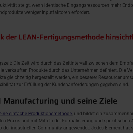
duktivität steigt, wenn identische Eingangsressourcen mehr End
dprodukte weniger Inputfaktoren erfordert.
k der LEAN-Fertigungsmethode hinsichtli
szeit: Die Zeit wird durch das Zeitintervall zwischen dem Emp
e verkauften Produkte durch das Unternehmen definiert. Die Ve
te gleichzeitig hergestellt werden, ein besserer Ressourcenums
xibilität zur Erfüllung der Kundenanforderungen gegeben sind.
 Manufacturing und seine Ziele
s eine einfache Produktionsmethode
, und bildet ein zusammenh
llen Praxis und mit Mitteln der Formalisierung und spezifischen
b der industriellen Community angewendet. Jedes Element hat s