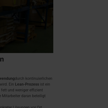
an
wendung
durch kontinuierlichen
wird. Ein
Lean-Prozess
ist ein
fett und weniger effizient
e Mitarbeiter daran beteiligt
nkreter Lösungen vor Ort