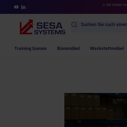
Direkt zum Inhalt
⚠️ Wir haben meh
YouTube
LinkedIn
Suchen Sie nach einem 
Training Games
Büromöbel
Werkstattmöbel