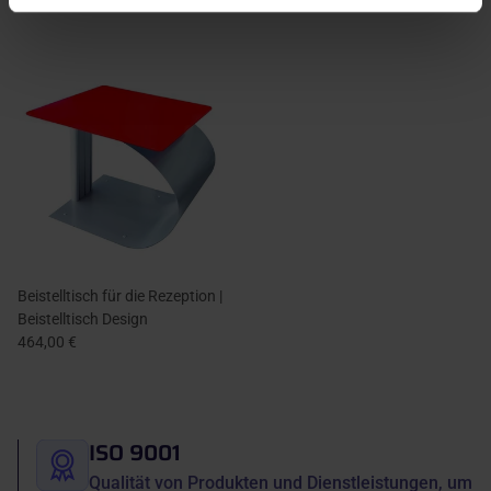
Beistelltisch für die Rezeption |
Beistelltisch Design
464,00 €
ISO 9001
Qualität von Produkten und Dienstleistungen, um