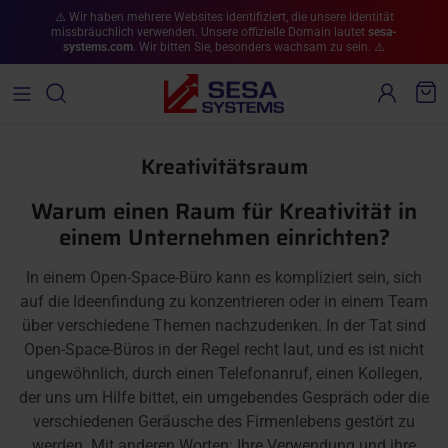
Direkt zum Inhalt
⚠️ Wir haben mehrere Websites identifiziert, die unsere Identität
missbräuchlich verwenden. Unsere offizielle Domain lautet
sesa-
systems.com
. Wir bitten Sie, besonders wachsam zu sein. ⚠️
Konto
War
Kreativitätsraum
Warum einen Raum für Kreativität in
einem Unternehmen einrichten?
In einem Open-Space-Büro kann es kompliziert sein, sich
auf die Ideenfindung zu konzentrieren oder in einem Team
über verschiedene Themen nachzudenken. In der Tat sind
Open-Space-Büros in der Regel recht laut, und es ist nicht
ungewöhnlich, durch einen Telefonanruf, einen Kollegen,
der uns um Hilfe bittet, ein umgebendes Gespräch oder die
verschiedenen Geräusche des Firmenlebens gestört zu
werden. Mit anderen Worten: Ihre Verwendung und ihre