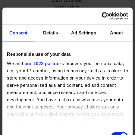
durchzuführen.
Mehr sehen
Consent
Details
Ad Settings
About
5 Produkte
Filter
Responsible use of your data
We and
our 1022 partners
process your personal data,
Neuankömmling
e.g. your IP-number, using technology such as cookies to
store and access information on your device in order to
serve personalized ads and content, ad and content
measurement, audience research and services
development. You have a choice in who uses your data
and for what purposes. Your privacy choices are only
applicable on this digital property where you have made
your choices. You can change or withdraw your consent
Modulierbares magnetisches
Mobiler Klapp-
any time from the Cookie Declaration or by clicking on
Consent
Whiteboard | PLANUNGSWAND
Besprechungstisch |