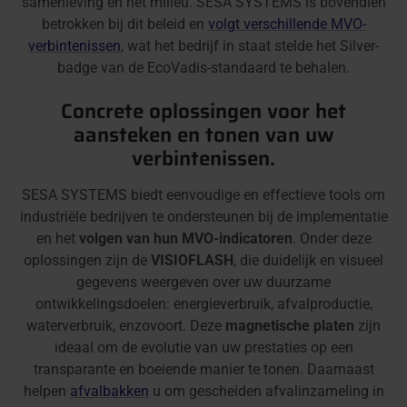
samenleving en het milieu. SESA SYSTEMS is bovendien
betrokken bij dit beleid en
volgt verschillende MVO-
verbintenissen
, wat het bedrijf in staat stelde het Silver-
badge van de EcoVadis-standaard te behalen.
Concrete oplossingen voor het
aansteken en tonen van uw
verbintenissen.
SESA SYSTEMS biedt eenvoudige en effectieve tools om
industriële bedrijven te ondersteunen bij de implementatie
en het
volgen van hun MVO-indicatoren
. Onder deze
oplossingen zijn de
VISIOFLASH
, die duidelijk en visueel
gegevens weergeven over uw duurzame
ontwikkelingsdoelen: energieverbruik, afvalproductie,
waterverbruik, enzovoort. Deze
magnetische platen
zijn
ideaal om de evolutie van uw prestaties op een
transparante en boeiende manier te tonen. Daarnaast
helpen
afvalbakken
u om gescheiden afvalinzameling in