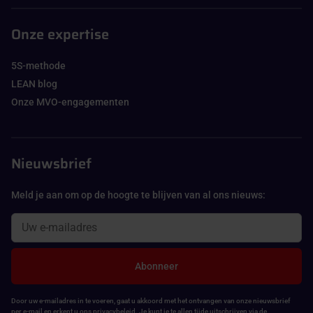
Onze expertise
5S-methode
LEAN blog
Onze MVO-engagementen
Nieuwsbrief
Meld je aan om op de hoogte te blijven van al ons nieuws:
Abonneer
Door uw e-mailadres in te voeren, gaat u akkoord met het ontvangen van onze nieuwsbrief
per e-mail en erkent u ons privacybeleid. Je kunt je te allen tijde uitschrijven via de