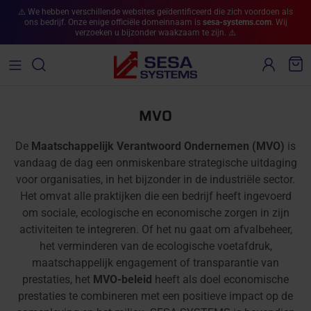
Ga naar inhoud
⚠️ We hebben verschillende websites geïdentificeerd die zich voordoen als
ons bedrijf. Onze enige officiële domeinnaam is
sesa-systems.com
. Wij
verzoeken u bijzonder waakzaam te zijn. ⚠️
Account
Win
MVO
De
Maatschappelijk Verantwoord Ondernemen (MVO)
is
vandaag de dag een onmiskenbare strategische uitdaging
voor organisaties, in het bijzonder in de industriële sector.
Het omvat alle praktijken die een bedrijf heeft ingevoerd
om sociale, ecologische en economische zorgen in zijn
activiteiten te integreren. Of het nu gaat om afvalbeheer,
het verminderen van de ecologische voetafdruk,
maatschappelijk engagement of transparantie van
prestaties, het
MVO-beleid
heeft als doel economische
prestaties te combineren met een positieve impact op de