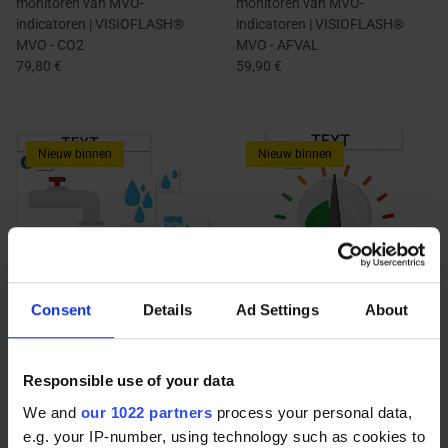
monitoren van MVO-
monitoren van MVO-
indicatoren | VISIOFLASH®
indicatoren | VISIOFLASH®
MVO - CO2
MVO - AFVAL
79,80 €
59,90 €
Nieuw binnen
Nieuw binnen
Consent
Details
Ad Settings
About
Magnetische plaat voor het
Magnetische plaat voor het
monitoren van MVO-
monitoren van MVO-
Responsible use of your data
indicatoren | VISIOFLASH®
indicatoren | VISIOFLASH®
MVO - WATER
MVO - KILOWATT
We and
our 1022 partners
process your personal data,
79,80 €
59,90 €
e.g. your IP-number, using technology such as cookies to