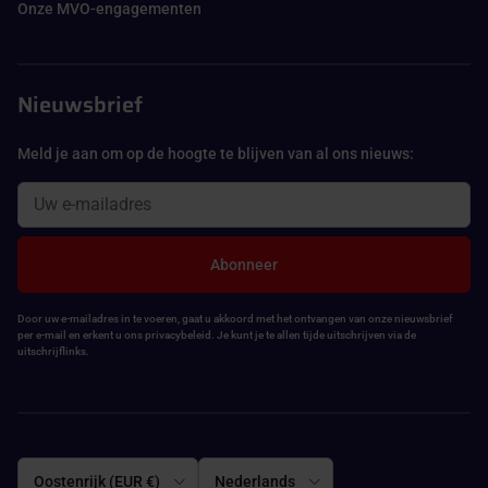
Onze MVO-engagementen
Nieuwsbrief
Meld je aan om op de hoogte te blijven van al ons nieuws:
Abonneer
Door uw e-mailadres in te voeren, gaat u akkoord met het ontvangen van onze nieuwsbrief
per e-mail en erkent u ons privacybeleid. Je kunt je te allen tijde uitschrijven via de
uitschrijflinks.
Land/Regio
Taal
Oostenrijk (EUR €)
Nederlands