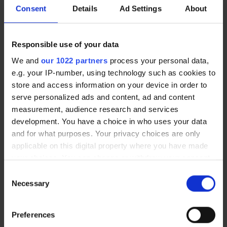
Consent
Details
Ad Settings
About
Responsible use of your data
We and
our 1022 partners
process your personal data,
e.g. your IP-number, using technology such as cookies to
store and access information on your device in order to
serve personalized ads and content, ad and content
measurement, audience research and services
Vast bureau | LEANERGO VAST
BUREAU
development. You have a choice in who uses your data
Ladenblok 3 laden metaal |
382,00 €
Van
and for what purposes. Your privacy choices are only
Ladenblok 3 laden
applicable on this digital property where you have made
298,00 €
Van
your choices. You can change or withdraw your consent
any time from the Cookie Declaration or by clicking on
Consent
the Privacy trigger icon.
Necessary
Selection
If you allow, we would also like to:
Preferences
Collect information about your geographical location