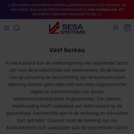
Ga naar inhoud
⚠️ We hebben verschillende websites geïdentificeerd die zich voordoen als
ons bedrijf. Onze enige officiële domeinnaam is
sesa-systems.com
. Wij
verzoeken u bijzonder waakzaam te zijn. ⚠️
Account
Win
Vast bureau
In een kantoor kan de werkomgeving een bepalende factor
zijn voor de productiviteit van werknemers. Bij de keuze
van de uitrusting en de inrichting van de kantoren moet
rekening worden gehouden met een reeks ergonomische
regels en aanbevelingen om goede
arbeidsomstandigheden te garanderen. Een slechte
werkhouding heeft inderdaad een reële impact op de
gezondheid. Aanzienlijke pijn in de onderrug en schouders
kan optreden. Daarom moet de indeling van uw
kantoorruimte zich aanpassen aan de beschikbare ruimte