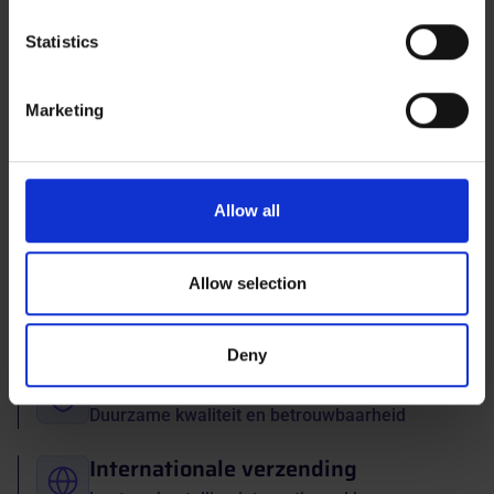
which can be accurate to within several meters
Identify your device by actively scanning it for
Statistics
specific characteristics (fingerprinting)
Find out more about how your personal data is processed
Marketing
and set your preferences in the
details section
.
Vergadertafel
935,00 €
Van
We use cookies to personalise content and ads, to
provide social media features and to analyse our traffic.
Allow all
We also share information about your use of our site with
our social media, advertising and analytics partners who
ISO 9001
may combine it with other information that you’ve
Allow selection
Kwaliteitsproducten en -diensten voor uw
provided to them or that they’ve collected from your use
volledige tevredenheid
of their services.
Deny
2 jaar garantie
Duurzame kwaliteit en betrouwbaarheid
Internationale verzending