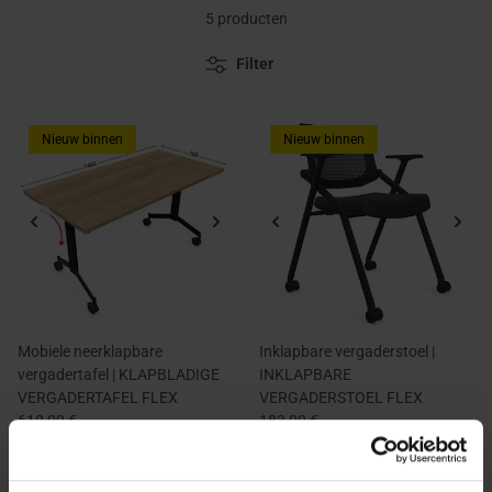
5 producten
Filter
Nieuw binnen
Nieuw binnen
Mobiele neerklapbare
Inklapbare vergaderstoel |
vergadertafel | KLAPBLADIGE
INKLAPBARE
VERGADERTAFEL FLEX
VERGADERSTOEL FLEX
610,00 €
183,00 €