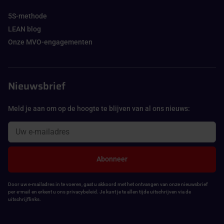
5S-methode
LEAN blog
Onze MVO-engagementen
Nieuwsbrief
Meld je aan om op de hoogte te blijven van al ons nieuws:
Abonneer
Door uw e-mailadres in te voeren, gaat u akkoord met het ontvangen van onze nieuwsbrief
per e-mail en erkent u ons privacybeleid. Je kunt je te allen tijde uitschrijven via de
uitschrijflinks.