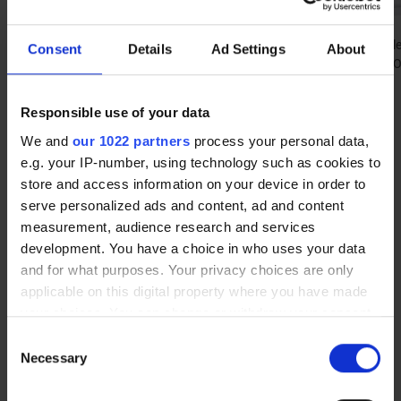
Elektrische
Zwenkwieltjes met
Bijkomende l
Consent
Details
Ad Settings
About
verdeelstekker 5
rem Ø 75 mm
voor MOBIP
stopcontacten
14,70 €
500
Van
116,00 €
143,00 €
Van
Responsible use of your data
We and
our 1022 partners
process your personal data,
e.g. your IP-number, using technology such as cookies to
store and access information on your device in order to
Heeft u een vraag over onze producten?
serve personalized ads and content, ad and content
Neem contact met ons op via telefoon +33 (0) 2 32
measurement, audience research and services
96 07 23 of per e-mail
development. You have a choice in who uses your data
and for what purposes. Your privacy choices are only
Neem contact met ons op
applicable on this digital property where you have made
your choices. You can change or withdraw your consent
Veelgestelde vragen
any time from the Cookie Declaration or by clicking on
Consent
the Privacy trigger icon.
Necessary
Selection
If you allow, we would also like to: