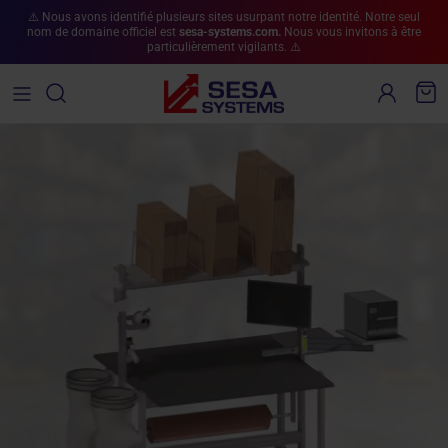
Aller au contenu
⚠️ Nous avons identifié plusieurs sites usurpant notre identité. Notre seul
nom de domaine officiel est
sesa-systems.com.
Nous vous invitons à être
particulièrement vigilants. ⚠️
Compte
Pan