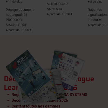
+ 11 de plus
+ 8 de plus
MULTIDOC® A
ANNEAUX
Protège-document
Ruban de
10,20 €
A partir de
haute qualité |
signalisation
PRODOC®
industriel
MAGNETIQUE
10,
A partir de
13,00 €
A partir de
Découvrez notre catalogue
Lean Enterprise 2026
Regroupe tous les produits SESA SYSTEMS
Découvrez nos nouveautés 2026
Content toutes nos gammes