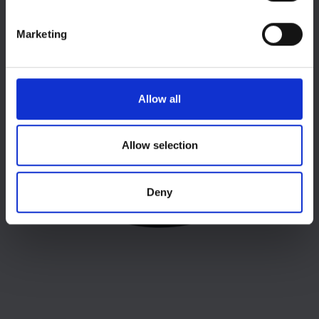
specific characteristics (fingerprinting)
Find out more about how your personal data is processed
Marketing
and set your preferences in the
details section
.
We use cookies to personalise content and ads, to
provide social media features and to analyse our traffic.
Allow all
We also share information about your use of our site with
our social media, advertising and analytics partners who
may combine it with other information that you’ve
Allow selection
provided to them or that they’ve collected from your use
of their services.
Deny