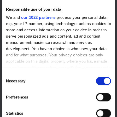
Plus de 98% de nos clients
Responsible use of your data
sont satisfaits
We and
our 1022 partners
process your personal data,
e.g. your IP-number, using technology such as cookies to
store and access information on your device in order to
serve personalized ads and content, ad and content
measurement, audience research and services
"SESA SYSTEMS vous accompagne dans le déploiement
development. You have a choice in who uses your data
de votre LEAN ACADEMY. Le conseil, le suivi, et la qualité
and for what purposes. Your privacy choices are only
des produits sont des services pour lesquels je suis très
applicable on this digital property where you have made
content."
your choices. You can change or withdraw your consent
any time from the Cookie Declaration or by clicking on
Consent
— UIMM pole formation champagne ardenne
the Privacy trigger icon.
Necessary
Selection
If you allow, we would also like to:
Preferences
Collect information about your geographical location
which can be accurate to within several meters
Identify your device by actively scanning it for
Statistics