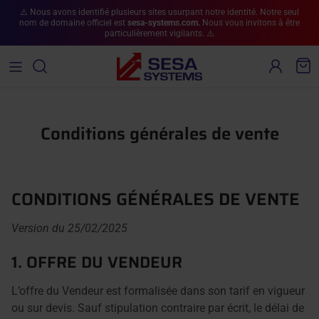
Aller au contenu
⚠️ Nous avons identifié plusieurs sites usurpant notre identité. Notre seul
nom de domaine officiel est
sesa-systems.com.
Nous vous invitons à être
particulièrement vigilants. ⚠️
Compte
Pan
Conditions générales de vente
CONDITIONS GÉNÉRALES DE VENTE
Version du 25/02/2025
1. OFFRE DU VENDEUR
L’offre du Vendeur est formalisée dans son tarif en vigueur
ou sur devis. Sauf stipulation contraire par écrit, le délai de