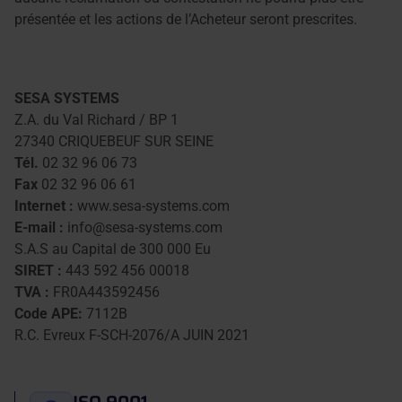
présentée et les actions de l’Acheteur seront prescrites.
SESA SYSTEMS
Z.A. du Val Richard / BP 1
27340 CRIQUEBEUF SUR SEINE
Tél.
02 32 96 06 73
Fax
02 32 96 06 61
Internet :
www.sesa-systems.com
E-mail :
info@sesa-systems.com
S.A.S au Capital de 300 000 Eu
SIRET :
443 592 456 00018
TVA :
FR0A443592456
Code APE:
7112B
R.C. Evreux F-SCH-2076/A JUIN 2021