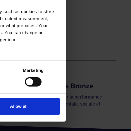
y such as cookies to store
nd content measurement,
for what purposes. Your
es. You can change or
ger icon.
eral meters
Marketing
ails section
.
Ecovadis Bronze
se our traffic. We also share
Engagés pour la performance
ers who may combine it with
environnementale, sociale et
ational
 services.
Allow all
éthique