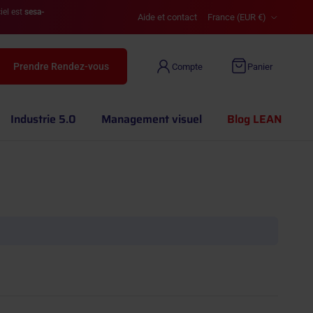
Pays
iel est
sesa-
Aide et contact
France (EUR €)
Prendre Rendez-vous
Compte
Panier
Industrie 5.0
Management visuel
Blog LEAN