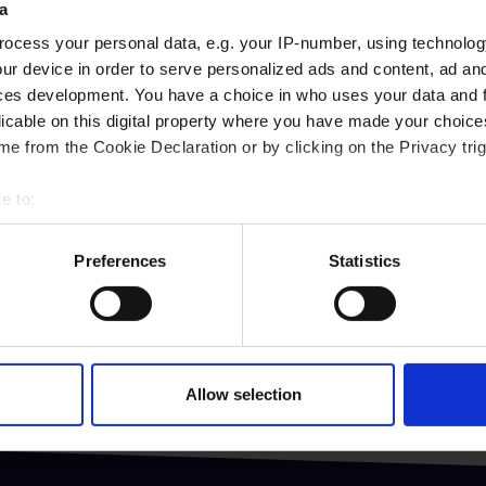
a
ocess your personal data, e.g. your IP-number, using technolog
ur device in order to serve personalized ads and content, ad a
ces development. You have a choice in who uses your data and 
licable on this digital property where you have made your choic
e from the Cookie Declaration or by clicking on the Privacy trig
e to:
t your geographical location which can be accurate to within sev
tively scanning it for specific characteristics (fingerprinting)
Preferences
Statistics
 personal data is processed and set your preferences in the
det
ie 2 ans
Expédition
e content and ads, to provide social media features and to analy
internationale
 fiabilité durables
 our site with our social media, advertising and analytics partn
Faites vous livrer à l'intern
 provided to them or that they’ve collected from your use of their
Allow selection