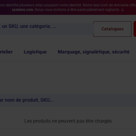
s identifié plusieurs sites usurpant notre identité. Notre seul nom de domaine offic
systems.com.
Nous vous invitons à être particulièrement vigilants. ⚠️
 un SKU, une catégorie, …
Catalogues
atelier
Logistique
Marquage, signalétique, sécurité
Les produits ne peuvent pas être chargés