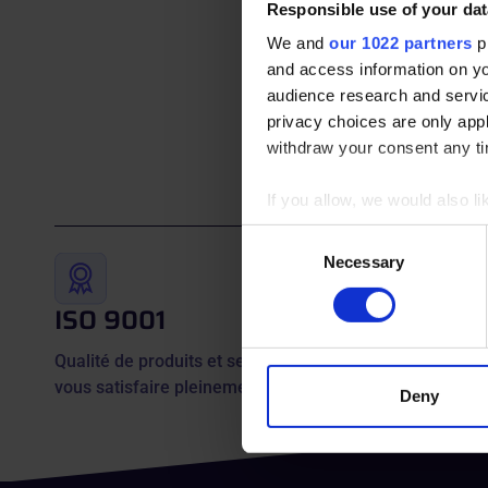
Responsible use of your dat
We and
our 1022 partners
pr
and access information on yo
audience research and servi
privacy choices are only app
withdraw your consent any tim
If you allow, we would also lik
Collect information abou
Consent
Identify your device by ac
Necessary
Selection
Find out more about how your
ISO 9001
Garant
We use cookies to personalis
Qualité de produits et services pour
Qualité et
information about your use of
vous satisfaire pleinement
other information that you’ve
Deny