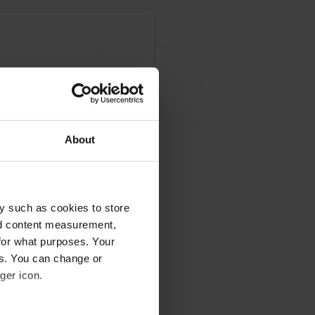
About
y such as cookies to store
nd content measurement,
for what purposes. Your
es. You can change or
ger icon.
rld