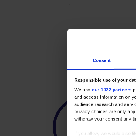
Envoyer
Consent
Responsible use of your dat
We and
our 1022 partners
pr
and access information on yo
audience research and servi
privacy choices are only app
withdraw your consent any tim
If you allow, we would also lik