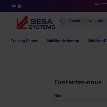
Aller au contenu
⚠️ Nous avon
YouTube
LinkedIn
Rechercher un produit,
Training Games
Mobilier de bureau
Mobilier d'
Contactez-nous
Nom