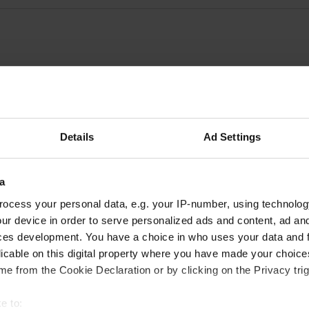
Details
Ad Settings
a
ocess your personal data, e.g. your IP-number, using technolog
ur device in order to serve personalized ads and content, ad a
ces development. You have a choice in who uses your data and 
licable on this digital property where you have made your choic
e from the Cookie Declaration or by clicking on the Privacy trig
SESA SYSTEMS France & Wo
Z.A. du Val Richard BP 1
e to: