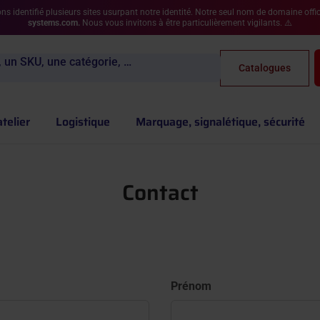
s identifié plusieurs sites usurpant notre identité. Notre seul nom de domaine offic
systems.com.
Nous vous invitons à être particulièrement vigilants. ⚠️
 un SKU, une catégorie, …
Catalogues
atelier
Logistique
Marquage, signalétique, sécurité
Contact
Prénom