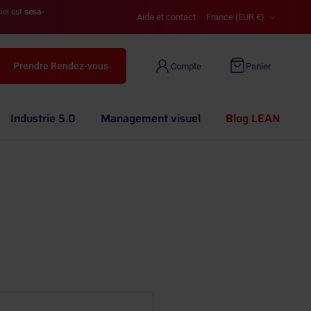
Pays
iel est
sesa-
Aide et contact
France (EUR €)
Prendre Rendez-vous
Compte
Panier
Industrie 5.0
Management visuel
Blog LEAN