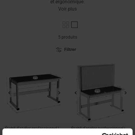
et ergonomique.
Voir plus
5 produits
Filtrer
Établi d'atelier professionnel |
Établi d'atelier professionnel |
MAINTPOST 6000A
MAINTPOST 6000B