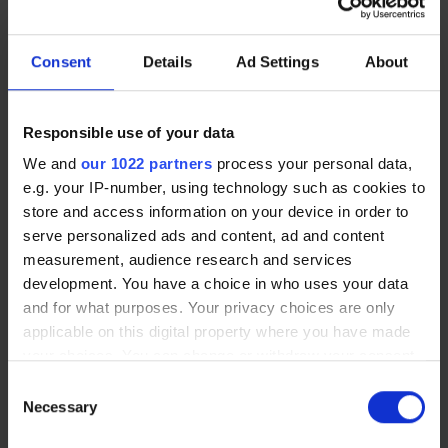
598,00 €
777,00 €
A partir de
A partir de
Consent
Details
Ad Settings
About
Responsible use of your data
We and
our 1022 partners
process your personal data,
e.g. your IP-number, using technology such as cookies to
store and access information on your device in order to
serve personalized ads and content, ad and content
measurement, audience research and services
development. You have a choice in who uses your data
Établi d'atelier professionnel |
Poste de travail porte-outils |
and for what purposes. Your privacy choices are only
MAINTPOST 6000C
MAINTPOST 800A
applicable on this digital property where you have made
1.322,00 €
396,00 €
A partir de
A partir de
your choices. You can change or withdraw your consent
any time from the Cookie Declaration or by clicking on
Consent
the Privacy trigger icon.
Necessary
Selection