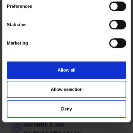
If you allow, we would also like to:
Preferences
Collect information about your geographical location
which can be accurate to within several meters
Identify your device by actively scanning it for
Statistics
specific characteristics (fingerprinting)
Find out more about how your personal data is processed
Marketing
and set your preferences in the
details section
.
Poste de travail porte-outils |
MAINTPOST 800B
We use cookies to personalise content and ads, to
800,00 €
A partir de
provide social media features and to analyse our traffic.
Allow all
We also share information about your use of our site with
our social media, advertising and analytics partners who
may combine it with other information that you’ve
Allow selection
ISO 9001
provided to them or that they’ve collected from your use
Qualité de produits et services pour vous
of their services.
Deny
satisfaire pleinement
Garantie 2 ans
Qualité et fiabilité durables