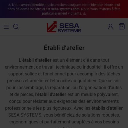
Aller au contenu
⚠️ Nous avons identifié plusieurs sites usurpant notre identité. Notre seul
nom de domaine officiel est
sesa-systems.com.
Nous vous invitons à être
particulièrement vigilants. ⚠️
Compte
Pan
Établi d'atelier
L'
établi d'atelier
est un élément clé dans tout
environnement de travail technique ou industriel. Il offre un
support solide et fonctionnel pour accomplir des tâches
précises et améliorer l'efficacité au quotidien. Que ce soit
pour l'assemblage, la réparation, ou l'organisation d’outils
et de pièces, l'
établi d'atelier
est un meuble polyvalent,
conçu pour résister aux exigences des environnements
professionnels les plus rigoureux. Avec les
établis d'atelier
SESA SYSTEMS, vous bénéficiez de solutions robustes,
ergonomiques et parfaitement adaptées à vos besoins