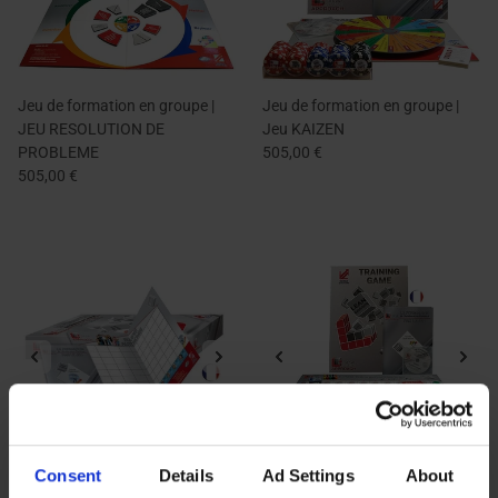
Jeu de formation en groupe |
Jeu de formation en groupe |
JEU RESOLUTION DE
Jeu KAIZEN
PROBLEME
505,00 €
505,00 €
Consent
Details
Ad Settings
About
Jeu de formation en groupe |
Jeu de formation en groupe |