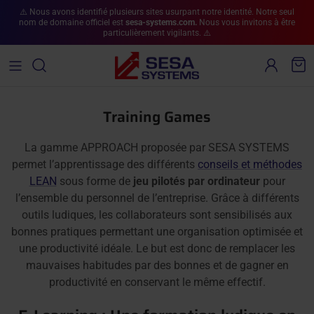
Aller au contenu
⚠️ Nous avons identifié plusieurs sites usurpant notre identité. Notre seul
nom de domaine officiel est
sesa-systems.com.
Nous vous invitons à être
particulièrement vigilants. ⚠️
Compte
Pan
Training Games
La gamme APPROACH proposée par SESA SYSTEMS
permet l’apprentissage des différents
conseils et méthodes
LEAN
sous forme de
jeu pilotés par ordinateur
pour
l’ensemble du personnel de l’entreprise. Grâce à différents
outils ludiques, les collaborateurs sont sensibilisés aux
bonnes pratiques permettant une organisation optimisée et
une productivité idéale. Le but est donc de remplacer les
mauvaises habitudes par des bonnes et de gagner en
productivité en conservant le même effectif.