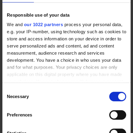
JEU EQUIPE AUTONOME
JEU LEAN MANUFACTURING
505,00 €
505,00 €
Responsible use of your data
We and
our 1022 partners
process your personal data,
e.g. your IP-number, using technology such as cookies to
Nouveau
store and access information on your device in order to
serve personalized ads and content, ad and content
measurement, audience research and services
development. You have a choice in who uses your data
and for what purposes. Your privacy choices are only
applicable on this digital property where you have made
your choices. You can change or withdraw your consent
any time from the Cookie Declaration or by clicking on
Consent
Jeu de formation en groupe |
Jeu de formation en groupe |
the Privacy trigger icon.
Necessary
Selection
JEU MAITRISE DU POSTE DE
Jeu KANBAN
TRAVAIL
495,00 €
A partir de
If you allow, we would also like to:
505,00 €
Preferences
Collect information about your geographical location
which can be accurate to within several meters
Identify your device by actively scanning it for