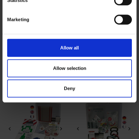
Statistics
specific characteristics (fingerprinting)
Find out more about how your personal data is processed
Marketing
and set your preferences in the
details section
.
We use cookies to personalise content and ads, to
provide social media features and to analyse our traffic.
Allow all
We also share information about your use of our site with
our social media, advertising and analytics partners who
Jeu de formation en groupe |
Jeu de formation en groupe |
may combine it with other information that you’ve
Allow selection
Jeu Management Visuel
Jeu TPM
provided to them or that they’ve collected from your use
495,00 €
495,00 €
A partir de
A partir de
of their services.
Deny