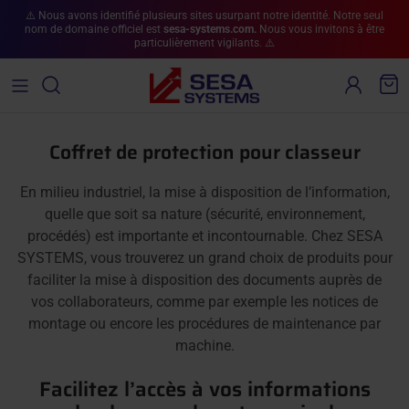
Aller au contenu
⚠️ Nous avons identifié plusieurs sites usurpant notre identité. Notre seul
nom de domaine officiel est
sesa-systems.com.
Nous vous invitons à être
particulièrement vigilants. ⚠️
Compte
Pan
Coffret de protection pour classeur
En milieu industriel, la mise à disposition de l’information,
quelle que soit sa nature (sécurité, environnement,
procédés) est importante et incontournable. Chez SESA
SYSTEMS, vous trouverez un grand choix de produits pour
faciliter la mise à disposition des documents auprès de
vos collaborateurs, comme par exemple les notices de
montage ou encore les procédures de maintenance par
machine.
Facilitez l’accès à vos informations