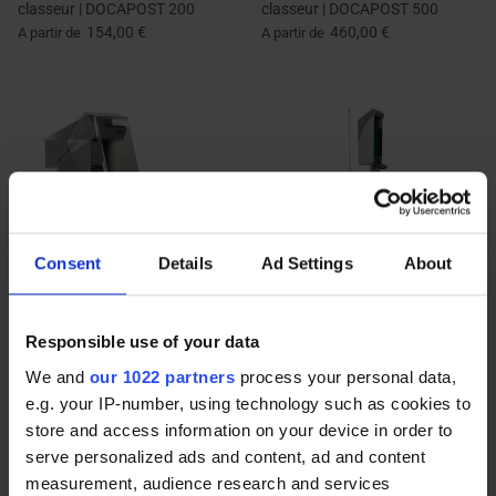
classeur | DOCAPOST 200
classeur | DOCAPOST 500
154,00 €
460,00 €
A partir de
A partir de
Consent
Details
Ad Settings
About
Responsible use of your data
Coffret de protection INOX
Borne de consultation sur
pour classeur | DOCAPOST 250
piètement | DOCAPOST 200
We and
our 1022 partners
process your personal data,
INOX
avec DATAPOST
e.g. your IP-number, using technology such as cookies to
359,00 €
403,00 €
store and access information on your device in order to
serve personalized ads and content, ad and content
measurement, audience research and services