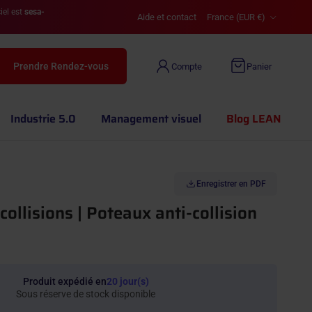
Pays
iel est
sesa-
Aide et contact
France (EUR €)
Prendre Rendez-vous
Compte
Panier
Industrie 5.0
Management visuel
Blog LEAN
Enregistrer en PDF
ollisions | Poteaux anti-collision
Produit expédié en
20 jour(s)
Sous réserve de stock disponible