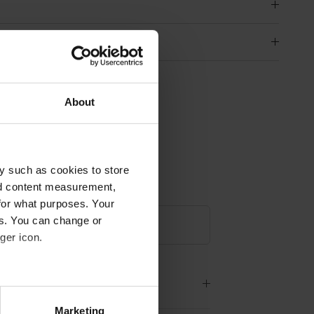
hniques
About
es
y such as cookies to store
nd content measurement,
for what purposes. Your
es. You can change or
ger icon.
 à l'étranger ?
eral meters
Marketing