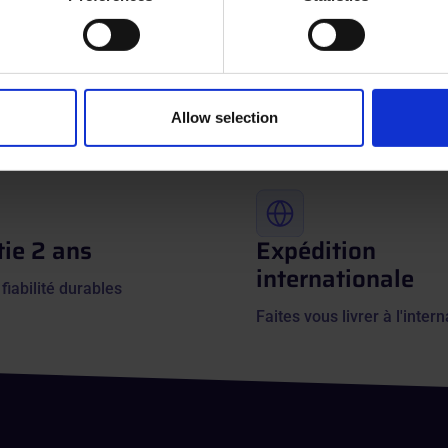
 personal data is processed and set your preferences in the
det
Quels sont vos différents mod
e content and ads, to provide social media features and to analy
 our site with our social media, advertising and analytics partn
 provided to them or that they’ve collected from your use of their
Allow selection
Voir toutes les questions
ie 2 ans
Expédition
internationale
 fiabilité durables
Faites vous livrer à l'intern