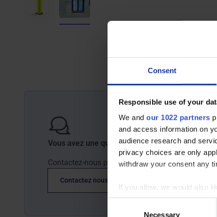
Consent
Responsible use of your dat
We and
our 1022 partners
pr
and access information on yo
audience research and servi
Vous avez une question sur nos produits ?
privacy choices are only app
Contactez-nous par téléphone +33 (0) 2 32 96 07
withdraw your consent any tim
Contactez nous
If you allow, we would also lik
Collect information abou
Consent
Identify your device by ac
Necessary
Selection