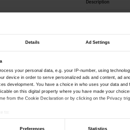
Description
Caractéristiques tec
Details
Ad Settings
a
Questions fréquent
ocess your personal data, e.g. your IP-number, using technolog
ur device in order to serve personalized ads and content, ad a
ces development. You have a choice in who uses your data and 
licable on this digital property where you have made your choic
 23 ou par e-mail
e from the Cookie Declaration or by clicking on the Privacy trig
e to:
Est-il possible de se faire livrer
t your geographical location which can be accurate to within sev
tively scanning it for specific characteristics (fingerprinting)
Preferences
Statistics