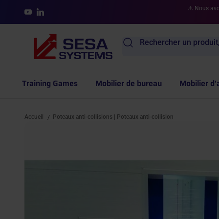
Aller au contenu
⚠️ Nous avon
YouTube
LinkedIn
Rechercher un produit,
Training Games
Mobilier de bureau
Mobilier d'
Accueil
Poteaux anti-collisions | Poteaux anti-collision
/