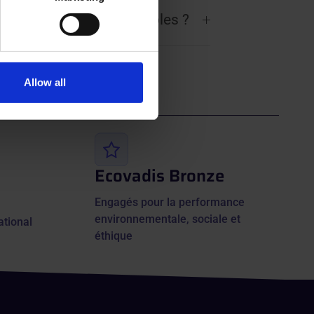
ails section
.
es de paiement disponibles ?
se our traffic. We also share
ers who may combine it with
 services.
Allow all
Ecovadis Bronze
Engagés pour la performance
environnementale, sociale et
ational
éthique