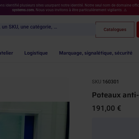
s identifié plusieurs sites usurpant notre identité. Notre seul nom de domaine offic
systems.com.
Nous vous invitons à être particulièrement vigilants. ⚠️
 un SKU, une catégorie, …
Catalogues
atelier
Logistique
Marquage, signalétique, sécurité
SKU
160301
Poteaux anti-c
191,00 €