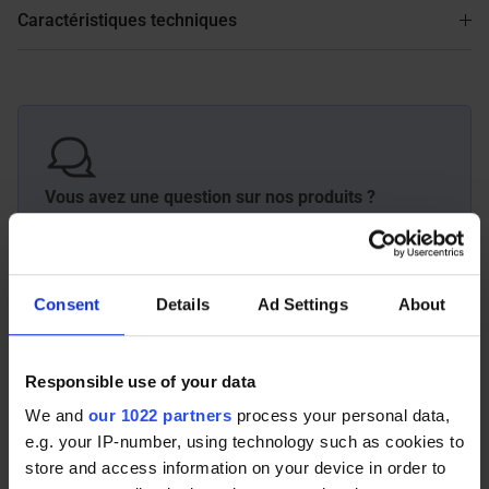
Caractéristiques techniques
Vous avez une question sur nos produits ?
Contactez-nous par téléphone +33 (0) 2 32 96 07
23 ou par e-mail
Consent
Details
Ad Settings
About
Contactez nous
Questions fréquentes
Responsible use of your data
We and
our 1022 partners
process your personal data,
e.g. your IP-number, using technology such as cookies to
store and access information on your device in order to