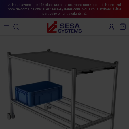
Aller au contenu
⚠️ Nous avons identifié plusieurs sites usurpant notre identité. Notre seul
nom de domaine officiel est
sesa-systems.com.
Nous vous invitons à être
particulièrement vigilants. ⚠️
Compte
Pan