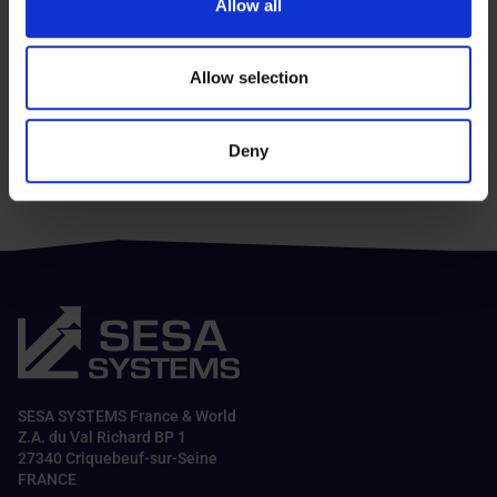
Allow all
We also share information about your use of our site with
Expédition internationale
our social media, advertising and analytics partners who
Faites vous livrer à l'international
may combine it with other information that you’ve
Allow selection
provided to them or that they’ve collected from your use
Ecovadis Bronze
of their services.
Engagés pour la performance
Deny
environnementale, sociale et éthique
SESA SYSTEMS France & World
Z.A. du Val Richard BP 1
27340 Criquebeuf-sur-Seine
FRANCE