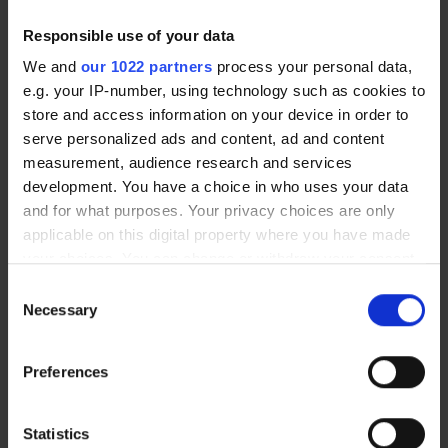
Vous avez une question sur nos produits ?
Responsible use of your data
Contactez-nous par téléphone +33 (0) 2 32 96 07
23 ou par e-mail
We and
our 1022 partners
process your personal data,
e.g. your IP-number, using technology such as cookies to
Contactez nous
store and access information on your device in order to
serve personalized ads and content, ad and content
Questions fréquentes
measurement, audience research and services
development. You have a choice in who uses your data
and for what purposes. Your privacy choices are only
applicable on this digital property where you have made
your choices. You can change or withdraw your consent
any time from the Cookie Declaration or by clicking on
Est-il possible de se faire livrer à
Consent
the Privacy trigger icon.
Necessary
Selection
l'étranger ?
If you allow, we would also like to:
Preferences
Collect information about your geographical location
Quels sont vos différents modes de
which can be accurate to within several meters
paiement disponibles ?
Identify your device by actively scanning it for
Statistics