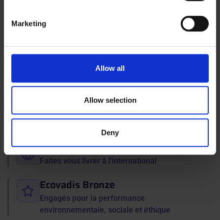
specific characteristics (fingerprinting)
Find out more about how your personal data is processed
Marketing
and set your preferences in the
details section
.
Voir toutes les questions
We use cookies to personalise content and ads, to
ISO 9001
provide social media features and to analyse our traffic.
Allow all
Qualité de produits et services pour vous
We also share information about your use of our site with
satisfaire pleinement
our social media, advertising and analytics partners who
may combine it with other information that you’ve
Allow selection
Garantie 2 ans
provided to them or that they’ve collected from your use
of their services.
Qualité et fiabilité durables
Deny
Expédition internationale
Faites vous livrer à l'international
Ecovadis Bronze
Engagés pour la performance
environnementale, sociale et éthique