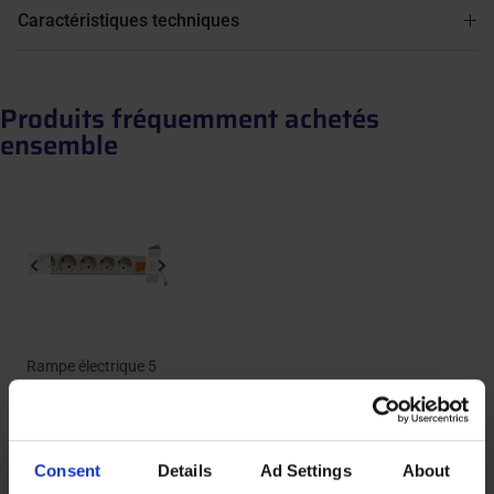
Caractéristiques techniques
Produits fréquemment achetés
ensemble
Rampe électrique 5
prises et interrupteur
110,00 €
A partir de
Consent
Details
Ad Settings
About