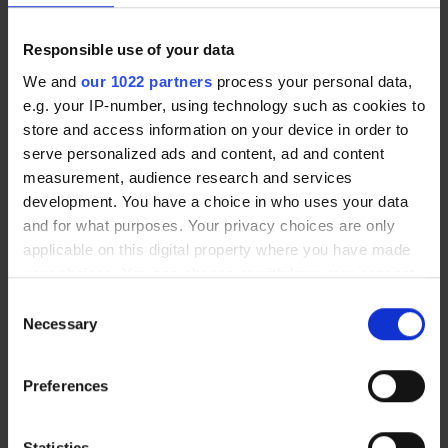
Vous avez une question sur nos produits ?
Responsible use of your data
Contactez-nous par téléphone +33 (0) 2 32 96 07
We and
our 1022 partners
process your personal data,
23 ou par e-mail
e.g. your IP-number, using technology such as cookies to
store and access information on your device in order to
Contactez nous
serve personalized ads and content, ad and content
measurement, audience research and services
Questions fréquentes
development. You have a choice in who uses your data
and for what purposes. Your privacy choices are only
applicable on this digital property where you have made
your choices. You can change or withdraw your consent
any time from the Cookie Declaration or by clicking on
Consent
Est-il possible de se faire livrer à
the Privacy trigger icon.
Necessary
Selection
l'étranger ?
If you allow, we would also like to:
Preferences
Collect information about your geographical location
Quels sont vos différents modes de
which can be accurate to within several meters
Identify your device by actively scanning it for
Statistics