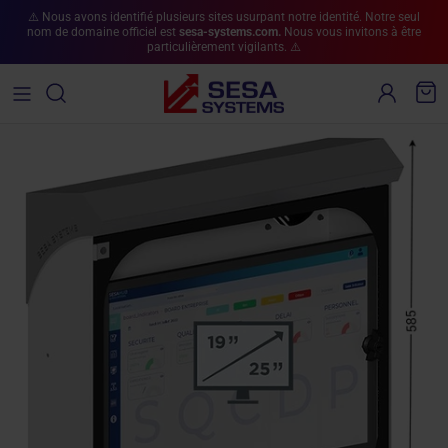
Aller au contenu
⚠️ Nous avons identifié plusieurs sites usurpant notre identité. Notre seul
nom de domaine officiel est
sesa-systems.com.
Nous vous invitons à être
particulièrement vigilants. ⚠️
Compte
Pan