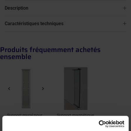
Description
Caractéristiques techniques
Produits fréquemment achetés
ensemble
Support mural pour
Support magnétique
pochettes à pivots |
pour pochettes à
Support DOCAFLEX
pivots | DOCAFLEX