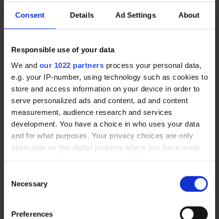
MURAL
MAGNÉTIQUE
11,60 €
15,20 €
Consent
Details
Ad Settings
About
A partir de
Responsible use of your data
Vous avez une question sur nos produits ?
We and
our 1022 partners
process your personal data,
e.g. your IP-number, using technology such as cookies to
Contactez-nous par téléphone +33 (0) 2 32 96 07
store and access information on your device in order to
23 ou par e-mail
serve personalized ads and content, ad and content
measurement, audience research and services
Contactez nous
development. You have a choice in who uses your data
and for what purposes. Your privacy choices are only
Questions fréquentes
applicable on this digital property where you have made
your choices. You can change or withdraw your consent
any time from the Cookie Declaration or by clicking on
Consent
the Privacy trigger icon.
Necessary
Selection
Est-il possible de se faire livrer à
If you allow, we would also like to:
Preferences