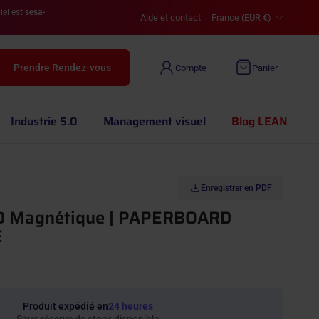
Pays
iel est
sesa-
Aide et contact
France (EUR €)
Prendre Rendez-vous
Compte
Panier
Industrie 5.0
Management visuel
Blog LEAN
Enregistrer en PDF
 Magnétique | PAPERBOARD
E
Produit expédié en
24 heures