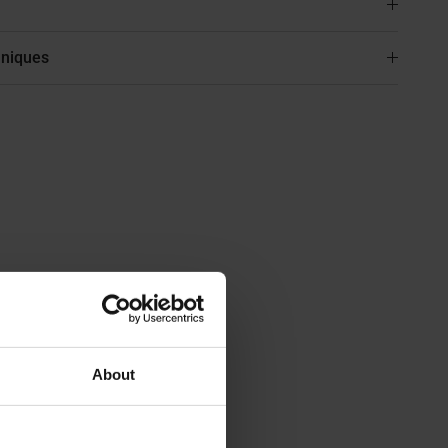
hniques
About