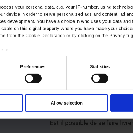
ocess your personal data, e.g. your IP-number, using technolog
ur device in order to serve personalized ads and content, ad a
ces development. You have a choice in who uses your data and 
licable on this digital property where you have made your choic
e from the Cookie Declaration or by clicking on the Privacy trig
e to:
t your geographical location which can be accurate to within sev
tively scanning it for specific characteristics (fingerprinting)
Preferences
Statistics
 personal data is processed and set your preferences in the
det
Questions fréquent
e content and ads, to provide social media features and to analy
 our site with our social media, advertising and analytics partn
 provided to them or that they’ve collected from your use of their
 23 ou par e-mail
Allow selection
Est-il possible de se faire livrer