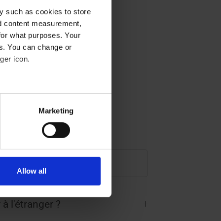
y such as cookies to store
nd content measurement,
for what purposes. Your
es. You can change or
ger icon.
eral meters
Marketing
ails section
.
es
se our traffic. We also share
ers who may combine it with
 services.
Allow all
 à l'étranger ?