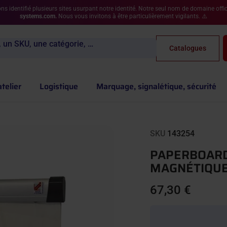
s identifié plusieurs sites usurpant notre identité. Notre seul nom de domaine offic
systems.com.
Nous vous invitons à être particulièrement vigilants. ⚠️
 un SKU, une catégorie, …
Catalogues
atelier
Logistique
Marquage, signalétique, sécurité
SKU
143254
PAPERBOARD
MAGNÉTIQU
67,30 €